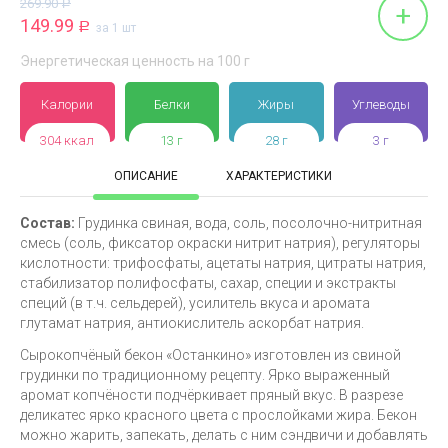
269.90
Р
+
149.99
Р
за 1 шт
Энергетическая ценность на 100 г
Калории
Белки
Жиры
Углеводы
304 ккал
13 г
28 г
3 г
ОПИСАНИЕ
ХАРАКТЕРИСТИКИ
Состав:
Грудинка свиная, вода, соль, посолочно-нитритная
смесь (соль, фиксатор окраски нитрит натрия), регуляторы
кислотности: трифосфаты, ацетаты натрия, цитраты натрия,
стабилизатор полифосфаты, сахар, специи и экстракты
специй (в т.ч. сельдерей), усилитель вкуса и аромата
глутамат натрия, антиокислитель аскорбат натрия.
Сырокопчёный бекон «Останкино» изготовлен из свиной
грудинки по традиционному рецепту. Ярко выраженный
аромат копчёности подчёркивает пряный вкус. В разрезе
деликатес ярко красного цвета с прослойками жира. Бекон
можно жарить, запекать, делать с ним сэндвичи и добавлять