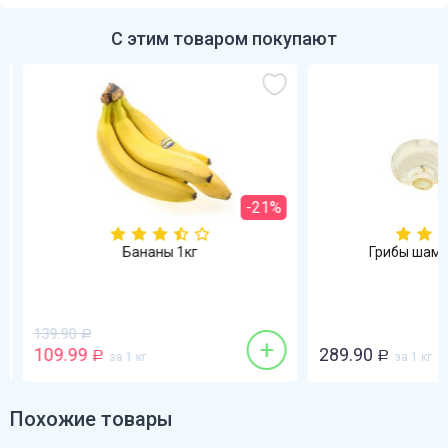
С этим товаром покупают
-21%
Бананы 1кг
Грибы шампи
139.90
Р
+
109.99
289.90
Р
за 1 кг
Р
за 1 кг
Похожие товары