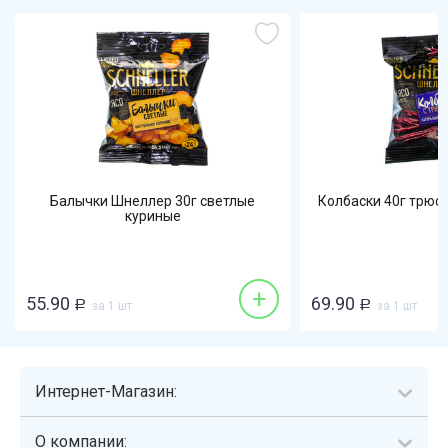
Балычки Шнеллер 30г светлые
Колбаски 40г трюф
куриные
+
55.90
69.90
Р
за 1 шт
Р
за 1 шт
Интернет-Магазин:
О компании: