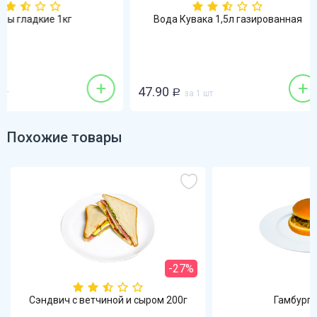
Вода Кувака 1,5л газированная
Рыбная на
+
+
47.90
299.90
Р
за 1 шт
Р
за 1 шт
Похожие товары
-27%
Сэндвич с ветчиной и сыром 200г
Гамбурге