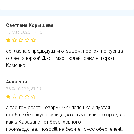
Светлана Корышева
15 Мар 2026, 17:16
согласна с предыдущим отзывом. постоянно курица
отдает хлоркой 🙈кошмар, людей травите. город
Каменка
Анна Бон
26 Фев 2026, 21:43
а где там салат Цезарь????? лепёшка и пустая
вообще без вкуса курица ,как вымочили в хлорке,так
как в Караване нет безотходного
производства...позор!!!! не берите,понос обеспечен!!!