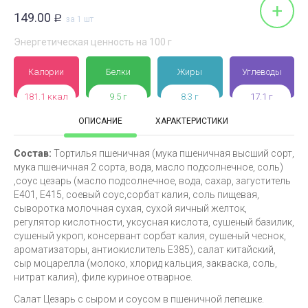
+
149.00
Р
за 1 шт
Энергетическая ценность на 100 г
Калории
Белки
Жиры
Углеводы
181.1 ккал
9.5 г
8.3 г
17.1 г
ОПИСАНИЕ
ХАРАКТЕРИСТИКИ
Состав:
Тортилья пшеничная (мука пшеничная высший сорт,
мука пшеничная 2 сорта, вода, масло подсолнечное, соль)
,соус цезарь (масло подсолнечное, вода, сахар, загуститель
Е401, Е415, соевый соус,сорбат калия, соль пищевая,
сыворотка молочная сухая, сухой яичный желток,
регулятор кислотности, уксусная кислота, сушеный базилик,
сушеный укроп, консервант сорбат калия, сушеный чеснок,
ароматизаторы, антиокислитель Е385), салат китайский,
сыр моцарелла (молоко, хлорид кальция, закваска, соль,
нитрат калия), филе куриное отварное.
Салат Цезарь с сыром и соусом в пшеничной лепешке.